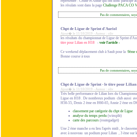
representer : Celine et Annie qui ont donc participé a
les résulats sont dans la page
Challenge PACA CO 
Pas de commentaires, soy
Chpt de Ligue de Sprint d'Auriol
Ajout� le 11/10/2019 - Auteur : oliv
les résultats du championnat de Ligue de Sprint d'Auri
titre pour Lilian en H18
-
voir l'article -
Ce weekend déplacement club à Sault pour la
9ème 
Bonne course à tous
Pas de commentaires, soy
Chpt de Ligue de Sprint - le titre pour Lilian
Ajout� le 11/10/2019 - Auteur : oliv
Très belle performance de Lilian lors du Championnat 
Ligue en H18 . De nombreux podium club aussi av
H50-55, Denis 2 ème en H60-65, Annie 2 ème en D
classement par catégorie du chpt de Ligue
analyse du temps perdu
(winsplit)
carte des parcours
(routegadget)
Une 2 ème manche a eu lieu l'après midi , le classe
avec à nouveau un podium pour Lilian , 3 ème sur le