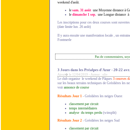
weekend d'août.
le
sam. 31 août
une Moyenne distance à Gré
le
dimanche 1 sep.
une Longue distance à 
Les inscriptions pour ces deux courses sont ouvertes
(date limite lun. 26 août)
Il y aura ensuite une manifestation locale , un entra
Fontmerle
Pas de commentaires, soy
3 Jours dans les Préalpes d'Azur - 20-22 avr.
Ajout� le 12/04/2019 - Auteur : oliv
Le club organise le weekend de Pâques
3 courses d
sur les beaux terrains techniques de Gréolières les nei
voir
annonce de course
Résultats Jour 1
- Gréolières les neiges Ouest
classement par circuit
temps intermédiaires
analyse du temps perdu
(winsplit)
Résultats Jour 2
- Gréolières les neiges Sud
classement par circuit