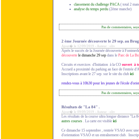
classement du challenge PACA
( total 2 ma
analyse du temps perdu
(2ème manche)
Pas de commentaires, soy
2 ème Journée découverte le 29 sep. au Brug
Ajout� le 12/09/2019 - Auteur : oliv
Après le succès de la Journée découverte à Fontmerl
découverte
le dimanche 29 sep
dans le
Parc de La Br
Circuits et exercices d'Initiation à la CO
ouvert à t
Accueil a proximité du parking an face de l'entrée d
Inscriptions avant le 27 sep. sur le site du club
ici
rendez-vous à 10h30 pour les jeunes de l'école d'orie
Pas de commentaires, soy
Résultats de "La 84" .
Ajout� le 09/09/2019 - Auteur : oliv
Les résultats de la course ultra longue distance "La 
autres courses
. La carte est visible
ici
Ce dimanche 15 septembre , rentrée VSAO avec une jo
d'orientation VSAO et un entraînement club. Inscri