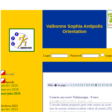
Valbonne Sophia Antipolis
Orientation
Login
- Password
(rapp
Accueil
Agenda
jan-fev 2026
Aller � la page
<<
1
2
3
4
5
6
7
8
9
10
11
12
13
14
1
mar-avr 2026
mai-juin 2026
Course au score Valmasque - 9 nov.
Ajout� le 09/11/2019 - Auteur : oliv
3 circuits étaient proposés pour cette course au scor
Archives 2025
tous les postes avaient la même valeur de points (10
jan-fev 2025