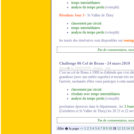
temps intermédiaires
analyse du temps perdu
(winsplit)
Résultats Jour 3
- St Vallier de Thiey
classement par circuit
temps intermédiaires
analyse du temps perdu
(winsplit)
les tracés des
itinéraires
sont disponibles sur
routeg
Pas de commentaires, soy
Challenge 06 Col de Braus - 24 mars 2019
Ajout� le 24/03/2019 - Auteur : oliv
C'est au col de Braus à 1000 m d'altitude que s'est 
grandiose (avec une météo superbe) et terrain très te
l'arrivée, enchantés d'être venu participer à cette ma
classement par circuit
résultats avec temps intermédiaires
analyse du temps perdu
(winsplit)
prochaines épreuves dans le département , les
3 Jours
(Gréolières et St Vallier de Thiey) les 20 21 et 22 avri
Pas de commentaires, soy
Aller � la page
<<
1
2
3
4
5
6
7
8
9
10
11
12
13
14
1