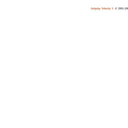
Artiphp Velocity 3
© 2001-2004