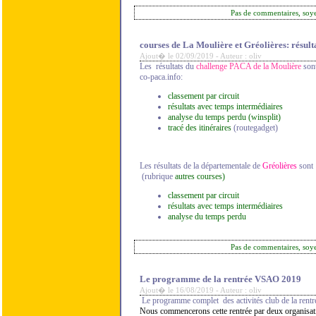
Pas de commentaires, soy
courses de La Moulière et Gréolières: résult
Ajout� le 02/09/2019 - Auteur : oliv
Les résultats du
challenge PACA de la Moulière
sont
co-paca.info:
classement par circuit
résultats avec temps intermédiaires
analyse du temps perdu (winsplit)
tracé des itinéraires
(routegadget)
Les résultats de la départementale de
Gréolières
sont 
(rubrique
autres courses)
classement par circuit
résultats avec temps intermédiaires
analyse du temps perdu
Pas de commentaires, soy
Le programme de la rentrée VSAO 2019
Ajout� le 16/08/2019 - Auteur : oliv
Le programme complet des activités club de la rent
Nous commencerons cette rentrée par deux organisatio