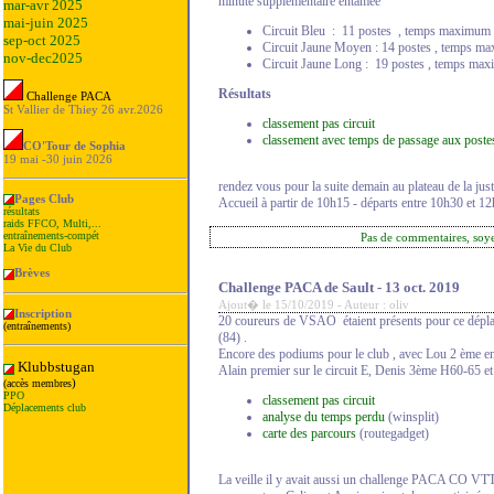
minute supplémentaire entamée
mar-avr 2025
mai-juin 2025
Circuit Bleu : 11 postes , temps maximum
sep-oct 2025
Circuit Jaune Moyen : 14 postes , temps m
nov-dec2025
Circuit Jaune Long : 19 postes , temps ma
Résultats
Challenge PACA
St Vallier de Thiey 26 avr.2026
classement pas circuit
classement avec temps de passage aux postes 
CO'Tour de Sophia
19 mai -30 juin 2026
rendez vous pour la suite demain au plateau de la just
Pages Club
Accueil à partir de 10h15 - départs entre 10h30 et 1
résultats
raids FFCO, Multi,...
entraînements-compét
Pas de commentaires, soy
La Vie du Club
Brèves
Challenge PACA de Sault - 13 oct. 2019
Ajout� le 15/10/2019 - Auteur : oliv
Inscription
20 coureurs de VSAO étaient présents pour ce déplac
(entraînements)
(84) .
Encore des podiums pour le club , avec Lou 2 ème en 
Klubbstugan
Alain premier sur le circuit E, Denis 3ème H60-65 
)
(accès membres
PPO
classement pas circuit
Déplacements club
analyse du temps perdu
(winsplit)
carte des parcours
(routegadget)
_______________
La veille il y avait aussi un challenge PACA CO V